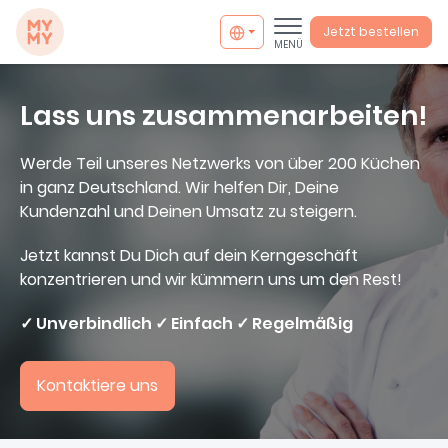
MYMY catering
Jetzt bestellen
MENÜ
Lass uns zusammenarbeiten!
Werde Teil unseres Netzwerks von über 200 Küchen
in ganz Deutschland. Wir helfen Dir, Deine
Kundenzahl und Deinen Umsatz zu steigern.
Jetzt kannst Du Dich auf dein Kerngeschäft
konzentrieren und wir kümmern uns um den Rest!
✓ Unverbindlich ✓ Einfach ✓ Regelmäßig
info@mymycatering.com
Kontaktiere uns
+49 30 800988394