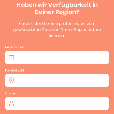
Haben wir Verfügbarkeit in
Deiner Region?
Einfach direkt online prüfen, ob wir zum
gewünschten Datum in Deiner Region liefern
können.
Lieferdatum
Postleitzahl
Gäste