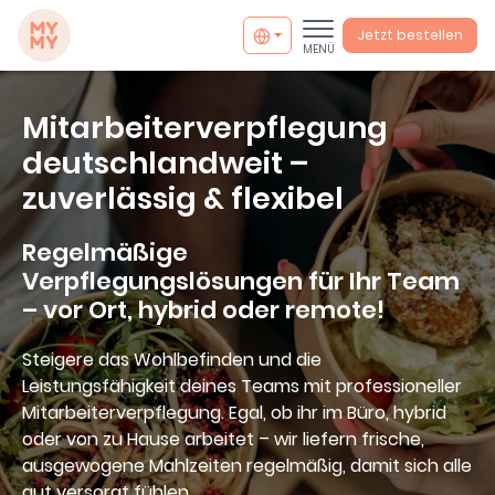
MYMY catering
Jetzt bestellen
MENÜ
Mitarbeiterverpflegung
deutschlandweit –
zuverlässig & flexibel
Regelmäßige
Verpflegungslösungen für Ihr Team
– vor Ort, hybrid oder remote!
Steigere das Wohlbefinden und die
Leistungsfähigkeit deines Teams mit professioneller
Mitarbeiterverpflegung. Egal, ob ihr im Büro, hybrid
info@mymycatering.com
oder von zu Hause arbeitet – wir liefern frische,
ausgewogene Mahlzeiten regelmäßig, damit sich alle
+49 30 800988394
gut versorgt fühlen.