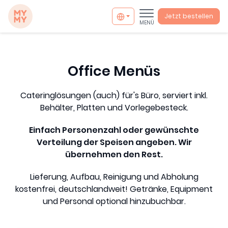
MYMY catering
Jetzt bestellen
MENÜ
Office
Office Menüs
Cateringlösungen (auch) für's Büro, serviert inkl.
Behälter, Platten und Vorlegebesteck.
Einfach Personenzahl oder gewünschte
Verteilung der Speisen angeben. Wir
übernehmen den Rest.
Lieferung, Aufbau, Reinigung und Abholung
kostenfrei, deutschlandweit! Getränke, Equipment
info@mymycatering.com
und Personal optional hinzubuchbar.
+49 30 800988394