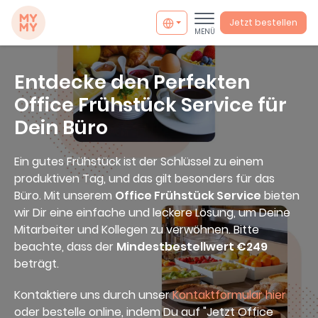
MYMY catering
Jetzt bestellen
MENÜ
Entdecke den Perfekten
Office Frühstück Service für
Dein Büro
Ein gutes Frühstück ist der Schlüssel zu einem
produktiven Tag, und das gilt besonders für das
Büro. Mit unserem
Office Frühstück Service
bieten
wir Dir eine einfache und leckere Lösung, um Deine
Mitarbeiter und Kollegen zu verwöhnen. Bitte
beachte, dass der
Mindestbestellwert €249
beträgt.
info@mymycatering.com
Kontaktiere uns durch unser
Kontaktformular hier
+49 30 800988394
oder bestelle online, indem Du auf "Jetzt Office