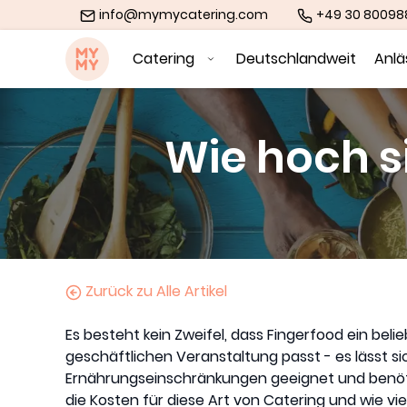
info@mymycatering.com
+49 30 8009
MYMY catering
Catering
Deutschlandweit
Anl
Wie hoch s
Zurück zu Alle Artikel
Es besteht kein Zweifel, dass Fingerfood ein belie
geschäftlichen Veranstaltung passt - es lässt sich
Ernährungseinschränkungen geeignet und benöti
die Kosten für diese Art von Catering und wie vie