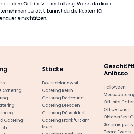
und dem Ort der Veranstaltung. Wenn du diese
ternehmen berätst, kannst du die Kosten für
genauer einschätzen.
Geschäft
ing
Städte
Anlässe
rte
Deutschlandweit
Halloween
e Catering
Catering Berlin
Messecaterin
ring
Catering Dortmund
Off-site Cater
atering
Catering Dresden
Office Lunch
tering
Catering Düsseldorf
Oktoberfest C
od Catering
Catering Frankfurt am
Sommerparty 
Main
unch
Team Events