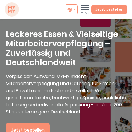
MYMY catering
Jetzt bestellen
MENÜ
Leckeres Essen & Vielseitige
Mitarbeiterverpflegung –
Zuverlässig und
Deutschlandweit
Vergiss den Aufwand: MYMY macht
Mitarbeiterverpflegung und Catering für Firmen-
und Privatfeiern einfach und exzellent. Wir
garantieren frische, hochwertige Speisen, pünktliche
Lieferung und individuelle Anpassung - an über 200
info@mymycatering.com
Standorten in ganz Deutschland.
+49 30 800988394
Jetzt bestellen